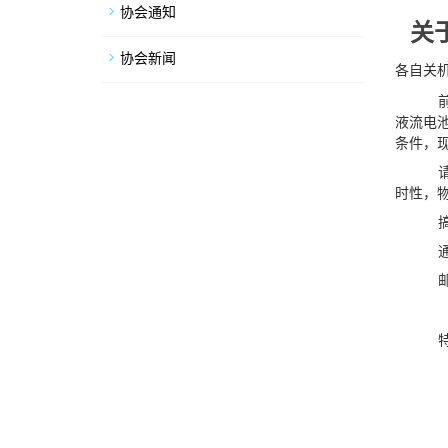
协会通知
关
协会新闻
各自关
液流电
条件，
时性，
通
邮