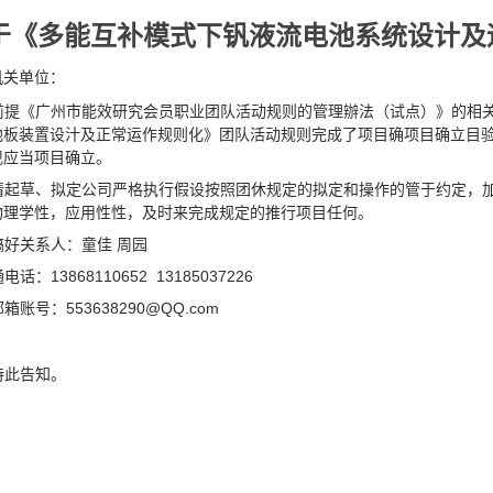
于《多能互补模式下钒液流电池系统设计及
机关单位：
前提《广州市能效研究会员职业团队活动规则的管理辦法（试点）》的相
池板装置设汁及正常运作规则化》团队活动规则完成了项目确项目确立目
现应当项目确立。
请起草、拟定公司严格执行假设按照团休规定的拟定和操作的管于约定，
物理学性，应用性性，及时来完成规定的推行项目任何。
搞好关系人：童佳 周园
电话：13868110652 13185037226
箱账号：553638290@QQ.com
特此告知。